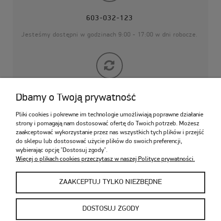
603-032-123
Jesteśmy dostępni w godzinach 9:00 - 17:00 w dni robocze.
14 DNI NA ZWROT
Dbamy o Twoją prywatność
zamówione produkty możesz zwrócić
Pliki cookies i pokrewne im technologie umożliwiają poprawne działanie
do 14 dni od daty zakupu
strony i pomagają nam dostosować ofertę do Twoich potrzeb. Możesz
zaakceptować wykorzystanie przez nas wszystkich tych plików i przejść
do sklepu lub dostosować użycie plików do swoich preferencji,
wybierając opcję "Dostosuj zgody".
Więcej o plikach cookies przeczytasz w naszej Polityce prywatności.
POMOC
ZAAKCEPTUJ TYLKO NIEZBĘDNE
MOJE KONTO
DOSTOSUJ ZGODY
PŁATNOŚCI I DOSTAWA