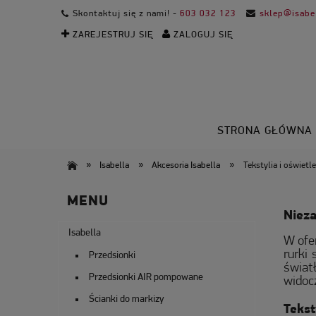
Skontaktuj się z nami! -
603 032 123
sklep@isabel
ZAREJESTRUJ SIĘ
ZALOGUJ SIĘ
STRONA GŁÓWNA
»
»
»
Isabella
Akcesoria Isabella
Tekstylia i oświetle
MENU
Niez
Isabella
W ofe
rurki
Przedsionki
świat
Przedsionki AIR pompowane
widoc
Ścianki do markizy
Tekst