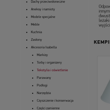
Dachy przeciwsłoneczne
Odpow
Aneksy i namioty
innym
dwust
Modele specjalne
leżak
Meble
wyjści
Kuchnia
Zasłony
KEMPI
Akcesoria Isabella
Markizy
Torby i organizery
Tekstylia i oświetlenie
Parawany
Podłogi
Narzędzia
Czyszczenie i konserwacja
Części zamienne