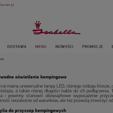
la.net.pl
DOSTAWA
MENU
NOWOŚCI
PROMOCJE
nie
awodne oświetlenie kempingowe
rcie mamy uniwersalne lampy LED, różnego rodzaju klosze,
 stelaża, a także różnej długości kable do ich podłączenia
ła i powinny stanowić obowiązkowe wyposażenie przycz
zność niezależnie od warunków, ale też pozwolą stworzyć od
ylia do przyczep kempingowych