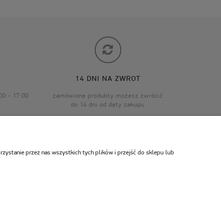
14 DNI NA ZWROT
00 - 17:00
zamówione produkty możesz zwrócić
do 14 dni od daty zakupu
ystanie przez nas wszystkich tych plików i przejść do sklepu lub
WA
O NAS
Kontakt
Dlaczego Isabella?
Informacje o firmie