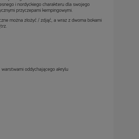
zesnego i nordyckiego charakteru dla swojego
lasycznymi przyczepami kempingowymi.
oczne można złożyć / zdjąć, a wraz z dwoma bokami
trz.
ma warstwami oddychającego akrylu