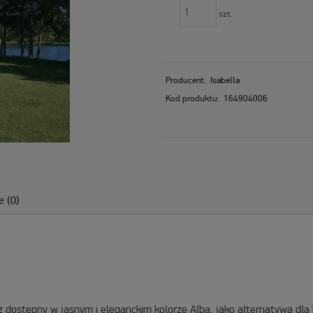
szt.
Producent:
Isabella
Kod produktu:
164904006
e (0)
dostępny w jasnym i eleganckim kolorze Alba, jako alternatywa dla 