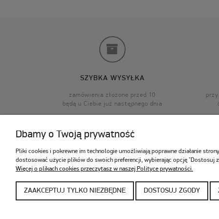
SZYBKA WYSYŁKA
zamówienia złożone przed 10
przy
będą u Ciebie już następnego dnia
Dbamy o Twoją prywatność
Pliki cookies i pokrewne im technologie umożliwiają poprawne działanie stro
dostosować użycie plików do swoich preferencji, wybierając opcję "Dostosuj 
POMOC
Więcej o plikach cookies przeczytasz w naszej Polityce prywatności.
Katalogi
Regulaminy
ZAAKCEPTUJ TYLKO NIEZBĘDNE
DOSTOSUJ ZGODY
Porady i wskazówki
Najczęściej zadawane pytania
Odpowiedni rozmiar przedsionka