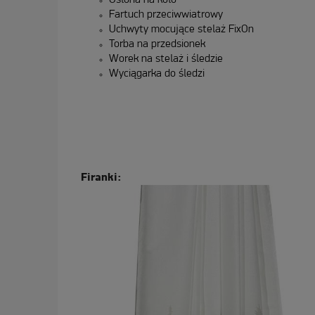
Osłona na koło
Fartuch przeciwwiatrowy
Uchwyty mocujące stelaż FixOn
Torba na przedsionek
Worek na stelaż i śledzie
Wyciągarka do śledzi
Firanki: