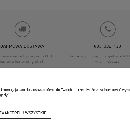
DARMOWA DOSTAWA
603-032-123
 zamówieniach powyżej 600 zł
Jesteśmy dostępni w godzinach 9:
dostawa kurierem gratis!!!
w dni robocze.
ny i pomagają nam dostosować ofertę do Twoich potrzeb. Możesz zaakceptować wykorz
zgody".
MOJE KONTO
PŁATNOŚCI I DOSTA
Ustawienia konta
Dostawa
Twoje zamówienia
Sposoby płatności
ZAAKCEPTUJ WSZYSTKIE