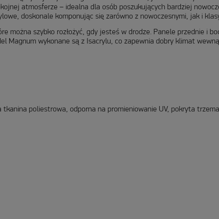
pokojnej atmosferze – idealna dla osób poszukujących bardziej nowoc
stylowe, doskonale komponując się zarówno z nowoczesnymi, jak i k
re można szybko rozłożyć, gdy jesteś w drodze. Panele przednie i b
odel Magnum wykonane są z Isacrylu, co zapewnia dobry klimat wewną
ła tkanina poliestrowa, odporna na promieniowanie UV, pokryta trze