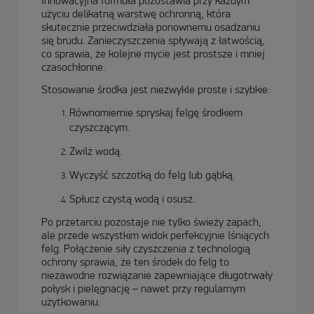
Innowacyjna formuła pozostawia przy każdym
użyciu delikatną warstwę ochronną, która
skutecznie przeciwdziała ponownemu osadzaniu
się brudu. Zanieczyszczenia spływają z łatwością,
co sprawia, że kolejne mycie jest prostsze i mniej
czasochłonne.
Stosowanie środka jest niezwykle proste i szybkie:
Równomiernie spryskaj felgę środkiem
czyszczącym.
Zwilż wodą.
Wyczyść szczotką do felg lub gąbką.
Spłucz czystą wodą i osusz.
Po przetarciu pozostaje nie tylko świeży zapach,
ale przede wszystkim widok perfekcyjnie lśniących
felg. Połączenie siły czyszczenia z technologią
ochrony sprawia, że ten środek do felg to
niezawodne rozwiązanie zapewniające długotrwały
połysk i pielęgnację – nawet przy regularnym
użytkowaniu.