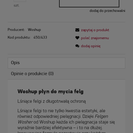
szt.
dodaj do przechowalni
Producent:
Woshup
zapytaj o produkt
Kod produktu:
450/433
poleć znajomemu
dodaj opinię
Opis
Opinie o produkcie (0)
Woshup płyn do mycia felg
Lśniące felgi z długotrwałą ochroną
Lśniące felgi to nie tylko kwestia estetyki, ale
również odpowiedniej pielęgnacji. Dzięki
Felgen
Wosher
od Woshup każda ich pielęgnacja staje się
wyraźnie bardziej efektywna – i to na dłużej.