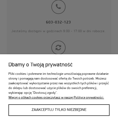
603-032-123
Jesteśmy dostępni w godzinach 9:00 - 17:00 w dni robocze.
14 DNI NA ZWROT
Dbamy o Twoją prywatność
zamówione produkty możesz zwrócić
Pliki cookies i pokrewne im technologie umożliwiają poprawne działanie
do 14 dni od daty zakupu
strony i pomagają nam dostosować ofertę do Twoich potrzeb. Możesz
zaakceptować wykorzystanie przez nas wszystkich tych plików i przejść
do sklepu lub dostosować użycie plików do swoich preferencji,
wybierając opcję "Dostosuj zgody".
Więcej o plikach cookies przeczytasz w naszej Polityce prywatności.
POMOC
ZAAKCEPTUJ TYLKO NIEZBĘDNE
MOJE KONTO