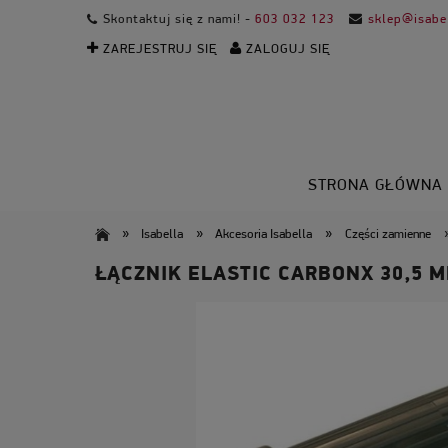
Skontaktuj się z nami! -
603 032 123
sklep@isabel
ZAREJESTRUJ SIĘ
ZALOGUJ SIĘ
STRONA GŁÓWNA
»
»
»
Isabella
Akcesoria Isabella
Części zamienne
ŁĄCZNIK ELASTIC CARBONX 30,5 M