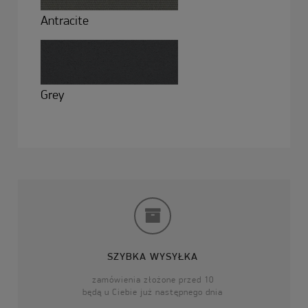
Antracite
Grey
SZYBKA WYSYŁKA
zamówienia złożone przed 10
będą u Ciebie już następnego dnia