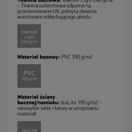
Tkanina dachowa:
IsaRoof Light 240 g/m2
- Tkanina poliestrowa odporna na
promieniowanie UV, pokryta dwiema
warstwami oddychającego akrylu
Materiał bazowy:
PVC 350 g/m2
Materiał ściany
bocznej/namiotu:
IsaLite 195 g/m2 -
niezwykle lekki i łatwy w utrzymaniu
materiał